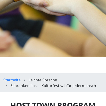
Pfadnavigation
Startseite
Leichte Sprache
Schranken Los! – Kulturfestival für jedermensch
HOST TOWN PROGRAM