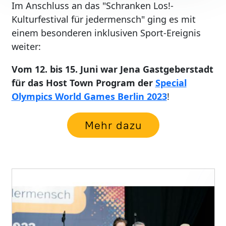
Im Anschluss an das "Schranken Los!-
Kulturfestival für jedermensch" ging es mit
einem besonderen inklusiven Sport-Ereignis
weiter:
Vom 12. bis 15. Juni war Jena Gastgeberstadt
für das Host Town Program der
Special
(ink ist exter
Olympics World Games Berlin 2023
!
Mehr dazu
Image
I