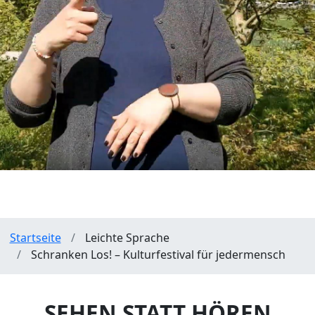
Pfadnavigation
Startseite
Leichte Sprache
Schranken Los! – Kulturfestival für jedermensch
SEHEN STATT HÖREN