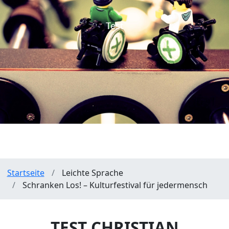
Test
Pfadnavigation
Startseite
Leichte Sprache
Schranken Los! – Kulturfestival für jedermensch
TEST CHRISTIAN